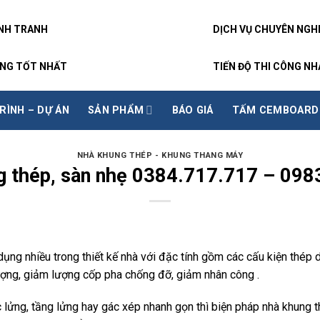
ẠNH TRANH
DỊCH VỤ CHUYÊN NGH
NG TỐT NHẤT
TIẾN ĐỘ THI CÔNG N
RÌNH – DỰ ÁN
SẢN PHẨM
BÁO GIÁ
TẤM CEMBOARD
NHÀ KHUNG THÉP - KHUNG THANG MÁY
g thép, sàn nhẹ 0384.717.717 – 098
ng nhiều trong thiết kế nhà với đặc tính
gồm các cấu kiện thép d
 lượng, giảm lượng cốp pha chống đỡ, giảm nhân công .
c lửng, tầng lửng hay gác xép nhanh gọn thì biện pháp nhà khung 