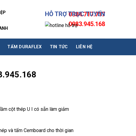
IỆP
HỖ TRỢ TRỰC TUYẾN
0384.717.717
0983.945.168
HANH
TẤM DURAFLEX
TIN TỨC
LIÊN HỆ
3.945.168
ầm cột thép U I có sẵn làm giảm
thép và tấm Cemboard cho thời gian