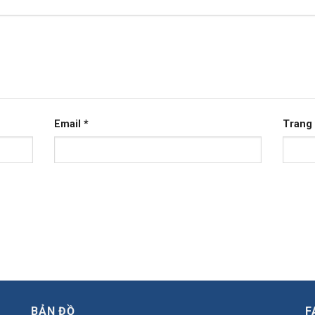
Email
*
Trang
BẢN ĐỒ
F