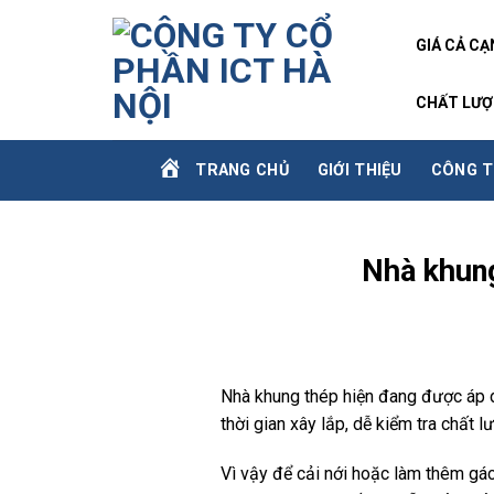
Skip
to
GIÁ CẢ C
content
CHẤT LƯỢ
TRANG CHỦ
GIỚI THIỆU
CÔNG T
Nhà khun
Nhà khung thép hiện đang được áp dụ
thời gian xây lắp, dễ kiểm tra chất
Vì vậy để cải nới hoặc làm thêm gá