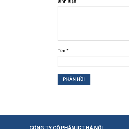
Bình luận
Tên
*
CÔNG TY CỔ PHẦN ICT HÀ NỘI