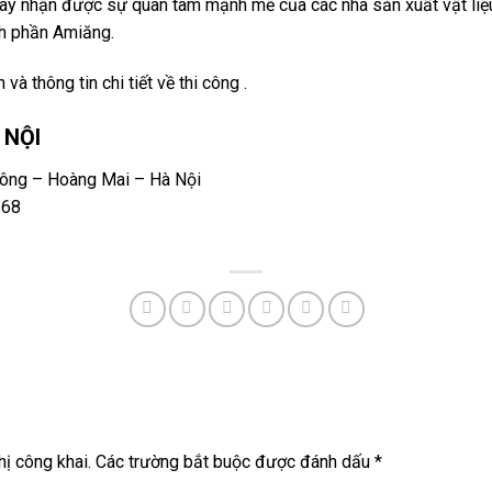
ật này nhận được sự quan tâm mạnh mẽ của các nhà sản xuất vật liệ
nh phần Amiăng.
và thông tin chi tiết về thi công .
 NỘI
Công – Hoàng Mai – Hà Nội
168
ị công khai.
Các trường bắt buộc được đánh dấu
*