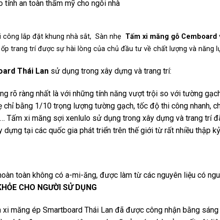
 tính an toàn thẩm mỹ cho ngôi nhà
i công lắp đặt khung nhà sắt, Sàn nhẹ
Tấm xi măng gỗ Cemboard
ốp trang trí được sự hài lòng của chủ đầu tư về chất lượng và năng lự
ard Thái Lan
sử dụng trong xây dựng và trang trí:
g rõ ràng nhất là với những tính năng vượt trội so với tường gạch
 chỉ bằng 1/10 trọng lượng tường gạch, tốc độ thi công nhanh, chấ
 Tấm xi măng sợi xenlulo sử dụng trong xây dựng và trang trí đ
 dựng tại các quốc gia phát triển trên thế giới từ rất nhiều thập kỷ
oàn toàn không có a-mi-ăng, được làm từ các nguyên liệu có nguồ
KHỎE CHO NGƯỜI SỬ DỤNG
n xi măng ép Smartboard Thái Lan đã được công nhận bằng sáng c